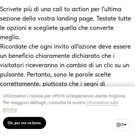
Scrivete più di una call to action per l'ultima
sezione della vostra landing page. Testate tutte
le opzioni e scegliete quella che converte
meglio.
Ricordate che ogni invito all'azione deve essere
un beneficio chiaramente dichiarato che i
visitatori riceveranno in cambio di un clic su un
pulsante. Pertanto, sono le parole scelte
correttamente, piuttosto che i segni di
punteggiatura (ad esempio, un punto
Utilizziamo i cookie per offrirti un'esperienza utente migliore.
esclamativo), a provocare la reazione emotiva e
Per maggiori dettagli, consulta la nostra
Informativa sulla
privacy
.
l'azione desiderata dal visitatore del vostro sito
web.
Ok, per me va bene.
IT