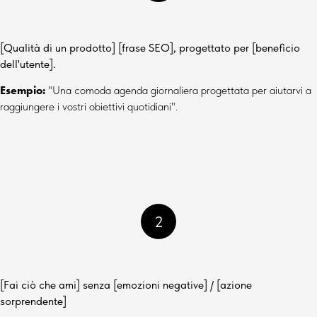
[Qualità di un prodotto] [frase SEO], progettato per [beneficio
dell'utente].
Esempio:
"Una comoda agenda giornaliera progettata per aiutarvi a
raggiungere i vostri obiettivi quotidiani".
2
[Fai ciò che ami] senza [emozioni negative] / [azione
sorprendente]