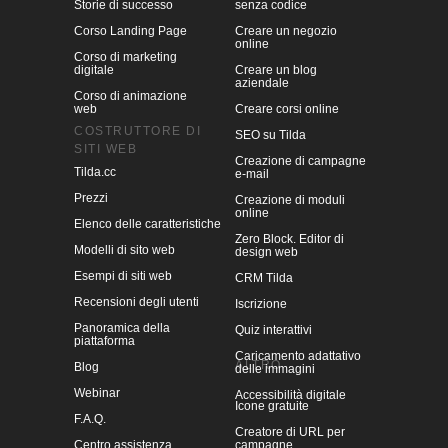
Storie di successo
senza codice
Corso Landing Page
Creare un negozio
online
Corso di marketing
digitale
Creare un blog
aziendale
Corso di animazione
web
Creare corsi online
COSTRUTTORE DI
SEO su Tilda
SITI WEB
Creazione di campagne
Tilda.cc
e-mail
Prezzi
Creazione di moduli
online
Elenco delle caratteristiche
Zero Block. Editor di
Modelli di sito web
design web
Esempi di siti web
CRM Tilda
Recensioni degli utenti
Iscrizione
Panoramica della
Quiz interattivi
piattaforma
Caricamento adattativo
ALTRO
Blog
delle immagini
Webinar
Accessibilità digitale
Icone gratuite
F.A.Q.
Creatore di URL per
Centro assistenza
campagne